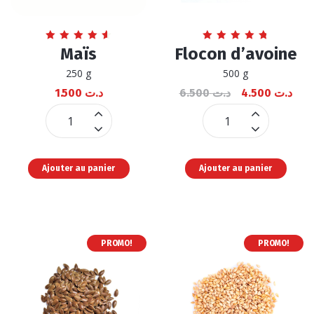
Note
Note
Maïs
Flocon d’avoine
4.67
4.80
sur 5
sur 5
250 g
500 g
1.500
د.ت
6.500
د.ت
4.500
د.ت
Maïs
Flocon
quantité
d'avoine
quantité
Ajouter au panier
Ajouter au panier
PROMO!
PROMO!