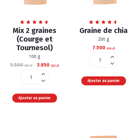
Note
Note
Mix 2 graines
Graine de chia
4.73
4.67
sur 5
sur 5
(Courge et
200 g
Tournesol)
7.500
د.ت
100 g
Graine
5.500
د.ت
3.950
د.ت
de
chia
Mix
Ajouter au panier
quantité
2
graines
Ajouter au panier
(Courge
et
Tournesol)
quantité