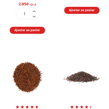
2.950
د.ت
Courge
Ajouter au panier
Mix
Grillée
5
quantité
Graines
Ajouter au panier
(Chia,
lin,
sésame,
tournesol,
courge)
quantité