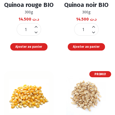
Note
Note
Quinoa rouge BIO
Quinoa noir BIO
4.75
4.50
sur 5
sur 5
300g
300g
14.500
د.ت
14.500
د.ت
Quinoa
Quinoa
rouge
noir
BIO
BIO
Ajouter au panier
Ajouter au panier
quantité
quantité
PROMO!