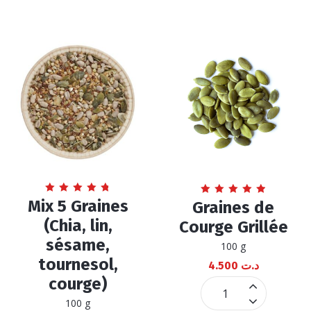
Note
Mix 5 Graines
Note
Graines de
4.80
4.94
sur 5
sur 5
(Chia, lin,
Courge Grillée
sésame,
100 g
tournesol,
4.500
د.ت
courge)
Graines
100 g
de