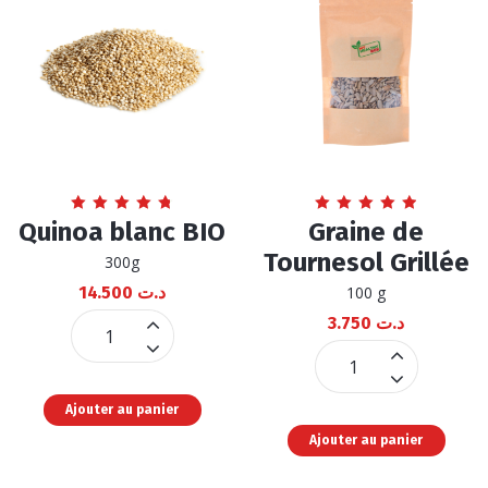
Note
Note
Quinoa blanc BIO
Graine de
4.82
4.90
sur 5
sur 5
Tournesol Grillée
300g
14.500
د.ت
100 g
3.750
د.ت
Quinoa
blanc
Graine
BIO
de
Ajouter au panier
quantité
Tournesol
Ajouter au panier
Grillée
quantité