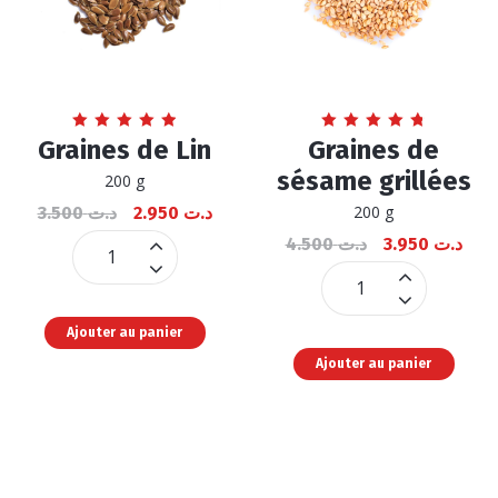
Note
Note
Graines de Lin
Graines de
4.92
4.83
sur 5
sur 5
sésame grillées
200 g
200 g
3.500
د.ت
2.950
د.ت
4.500
د.ت
3.950
د.ت
Graines
de
Graines
Lin
de
Ajouter au panier
quantité
sésame
Ajouter au panier
grillées
quantité