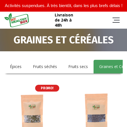
Activités suspendues. À très bientôt, dans les plus brefs délais !
Livraison
de 24h à
48h
GRAINES ET CÉRÉALES
Épices
Fruits séchés
Fruits secs
Graines et Cér
PROMO!