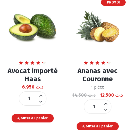
PROMO!
Note
Note
Avocat importé
Ananas avec
4.45
4.32
sur 5
sur 5
Haas
Couronne
6.950
د.ت
1 piéce
14.500
د.ت
12.500
د.ت
Avocat
importé
Ananas
Haas
avec
Ajouter au panier
quantité
Couronne
Ajouter au panier
quantité