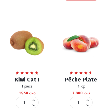
Note
Note
Kiwi Cat I
Pêche Plate
5.00
4.64
sur 5
sur 5
1 piéce
1 Kg
1.950
د.ت
7.800
د.ت
Kiwi
Pêche
Cat
Plate