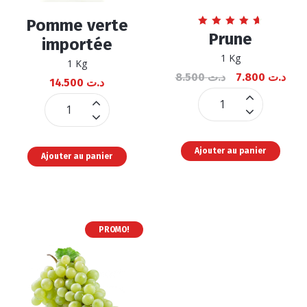
Pomme verte
Note
Prune
importée
4.70
sur 5
1 Kg
1 Kg
8.500
د.ت
7.800
د.ت
14.500
د.ت
Prune
Pomme
quantité
verte
importée
Ajouter au panier
Ajouter au panier
quantité
PROMO!