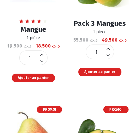
Pack 3 Mangues
Note
Mangue
4.21
1 piéce
sur 5
1 piéce
55.500
د.ت
49.500
د.ت
19.500
د.ت
18.500
د.ت
Pack
Mangue
3
quantité
Mangues
Ajouter au panier
quantité
Ajouter au panier
PROMO!
PROMO!