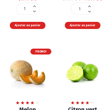
Pêche
Pêche
Nectarine
Jaune
quantité
quantité
Ajouter au panier
Ajouter au panier
PROMO!
Note
Note
Melon
Citron vert