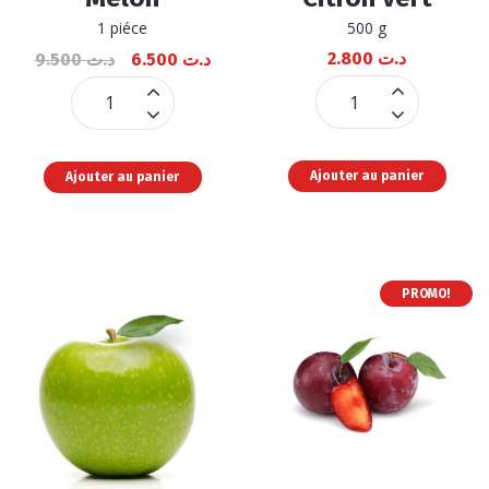
4.25
4.32
sur 5
sur 5
1 piéce
500 g
2.800
د.ت
9.500
د.ت
6.500
د.ت
Citron
Melon
vert
quantité
quantité
Ajouter au panier
Ajouter au panier
PROMO!