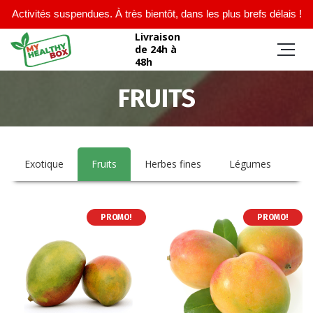
Activités suspendues. À très bientôt, dans les plus brefs délais !
Livraison
de 24h à
48h
FRUITS
Exotique
Fruits
Herbes fines
Légumes
PROMO!
PROMO!