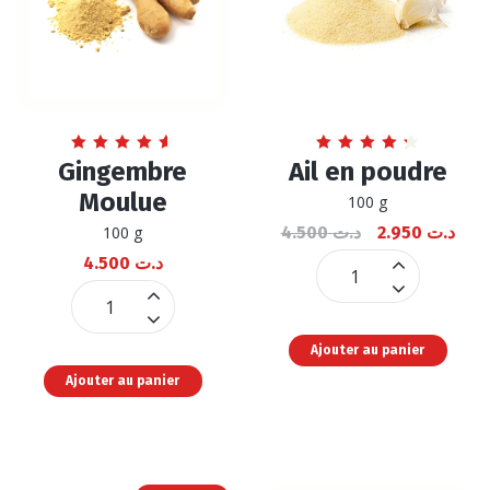
Note
Note
Gingembre
Ail en poudre
4.67
4.42
sur 5
sur 5
Moulue
100 g
100 g
4.500
د.ت
2.950
د.ت
4.500
د.ت
Ail
Gingembre
en
Moulue
poudre
Ajouter au panier
quantité
quantité
Ajouter au panier