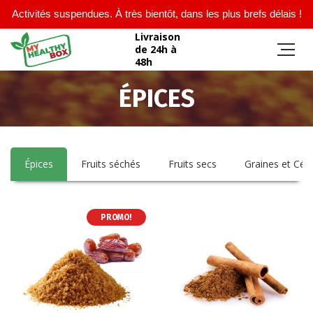
Activités suspendues. À très bientôt, dans les plus brefs délais !
Livraison
de 24h à
48h
ÉPICES
Épices
Fruits séchés
Fruits secs
Graines et Cér
PROMO!