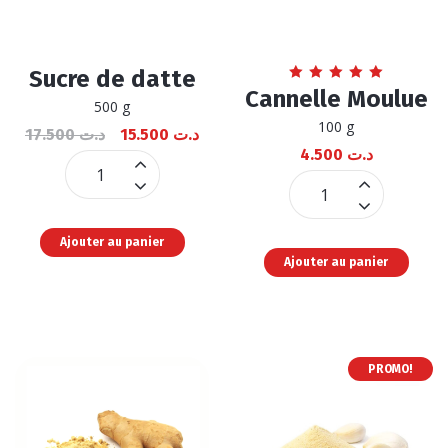
Sucre de datte
Note
Cannelle Moulue
5.00
500 g
sur 5
100 g
17.500
د.ت
15.500
د.ت
4.500
د.ت
Sucre
Cannelle
de
Moulue
datte
quantité
Ajouter au panier
quantité
Ajouter au panier
PROMO!