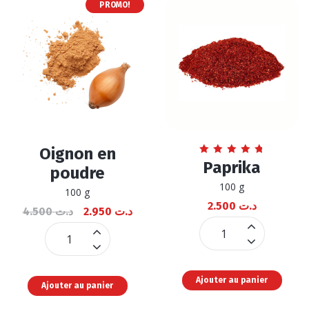
PROMO!
Oignon en
Note
Paprika
poudre
4.83
sur 5
100 g
100 g
2.500
د.ت
4.500
د.ت
2.950
د.ت
Paprika
Oignon
quantité
en
poudre
Ajouter au panier
Ajouter au panier
quantité