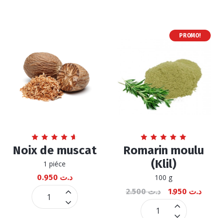
PROMO!
Note
Note
Noix de muscat
Romarin moulu
4.69
5.00
sur 5
sur 5
(Klil)
1 piéce
0.950
د.ت
100 g
2.500
د.ت
1.950
د.ت
Noix
de
Romarin