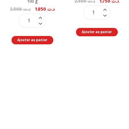
100 g
2.500
د.ت
1.750
د.ت
2.500
د.ت
1.950
د.ت
Curcuma
Thym
quantité
moulu
Ajouter au panier
(Zaater)
Ajouter au panier
quantité