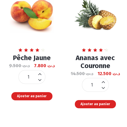
Note
Note
Pêche Jaune
Ananas avec
4.31
4.32
sur 5
sur 5
Couronne
9.500
د.ت
7.800
د.ت
14.500
د.ت
12.500
د.ت
Pêche
Jaune
Ananas
quantité
avec
Ajouter au panier
Couronne
Ajouter au panier
quantité