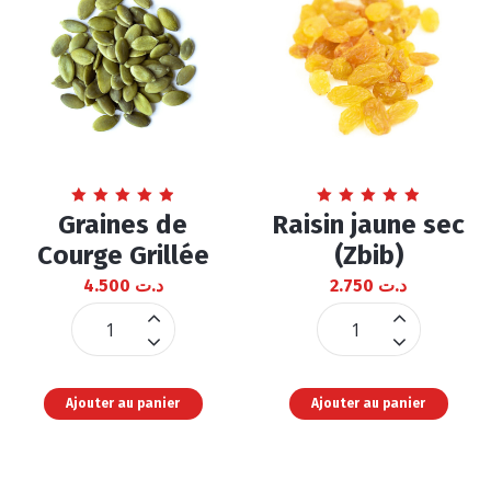
Note
Note
Graines de
Raisin jaune sec
4.94
4.90
sur 5
sur 5
Courge Grillée
(Zbib)
4.500
د.ت
2.750
د.ت
Graines
Raisin
de
jaune
Courge
sec
Ajouter au panier
Ajouter au panier
Grillée
(Zbib)
quantité
quantité