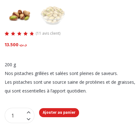
(
11
avis client)
Noté
11
4.82
sur
13.500
د.ت
5 basé sur
notations
client
200 g
Nos pistaches grillées et salées sont pleines de saveurs.
Les pistaches sont une source saine de protéines et de graisses,
qui sont essentielles à l’apport quotidien.
Pistache
Ajouter au panier
Grillée
quantité