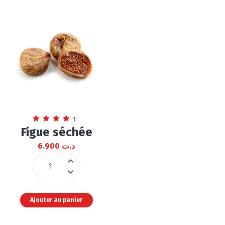
Note
Figue séchée
4.43
sur 5
6.900
د.ت
Figue
séchée
quantité
Ajouter au panier