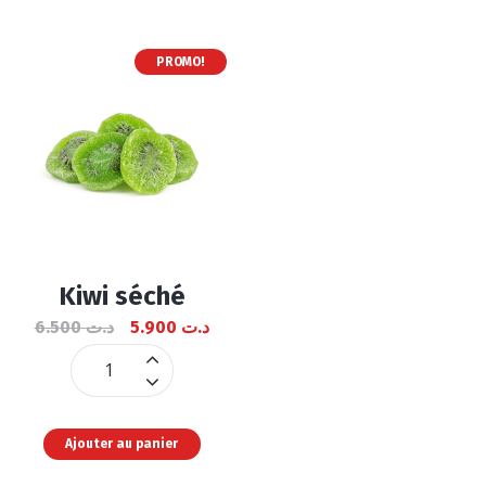
PROMO!
Kiwi séché
6.500
د.ت
5.900
د.ت
Kiwi
séché
quantité
Ajouter au panier