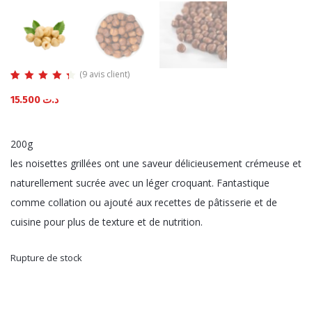
(
9
avis client)
Noté
9
4.44
15.500
د.ت
sur 5 basé
sur
notations
client
200g
les noisettes grillées ont une saveur délicieusement crémeuse et
naturellement sucrée avec un léger croquant. Fantastique
comme collation ou ajouté aux recettes de pâtisserie et de
cuisine pour plus de texture et de nutrition.
Rupture de stock